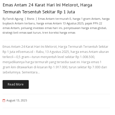
Emas Antam 24 Karat Hari Ini Melorot, Harga
Termurah Tersentuh Sekitar Rp 1 Juta
By
Fandi Agung
Bisnis
Emas Antam termurah 0
,
harga 1 gram Antam
,
harga
buyback Antam terbaru
,
harga emas Antam 13 Agustus 2025
,
pajak PPh 22
emas Antam
,
peluang investasi emas hari ini
,
penyesuaian harga emas global
,
strategi beli emas saat turun
,
tren koreksi harga emas
Emas Antam 24 Karat Hari Ini Melorot, Harga Termurah Tersentuh Sekitar
Rp 1 Juta infoemas.id – Rabu, 13 Agustus 2025, harga emas Antam ukuran
terkecil—0,5 gram—turun menyentuh level sekitar Rp 1.008.500,
menjadikannya harga termurah yang tersedia saat ini. Harga emas 1
gram kini ditawarkan di kisaran Rp 1.917.000, turun sekitar Rp 7.000 dari
sebelumnya. Sementara…
Read More
August 13, 2025