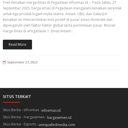
Tren Kenaikan Harga Emas di Pegadaian infoemas.id – Pada Sabtu, 27
September 2025, harga emas di Pegadaian mengalami kenaikan serentak
untuk tiga produk logam mulia utama: Antam, UBS, dan Galeri24.
Kenaikan ini mencerminkan tren positif di pasar emas domestik dan
dipengaruhi oleh faktor-faktor global serta permintaan pasar. Rincian
Harga Emas di aPegadaian 1. Emas Antam…
Read More
September 27, 2025
SITUS TERKAIT
Situs Berita - Infoemas :
infoemas.id
Situs Berita - Hargasemen :
hargasemen.id
Situs Berita - Esports :
unequalledmedia.com