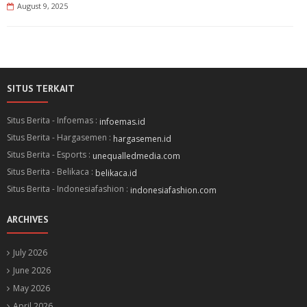
August 9, 2025
SITUS TERKAIT
Situs Berita - Infoemas :
infoemas.id
Situs Berita - Hargasemen :
hargasemen.id
Situs Berita - Esports :
unequalledmedia.com
Situs Berita - Belikaca :
belikaca.id
Situs Berita - Indonesiafashion :
indonesiafashion.com
ARCHIVES
July 2026
June 2026
May 2026
April 2026