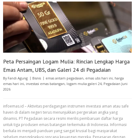
Peta Persaingan Logam Mulia: Rincian Lengkap Harga
Emas Antam, UBS, dan Galeri 24 di Pegadaian
By
Fandi Agung
Bisnis
emas antam pegadaian
,
emas ubs hari ini
,
harga
emas hari ini
,
investasi emas batangan
,
logam mulia galeri 24
,
Pegadaian Juni
2026
infoemas.id – Aktivitas perdagangan instrumen investasi aman atau safe
haven di dalam negeri terus menunjukkan pergerakan angka yang
dinamis. PT Pegadaian secara resmi merilis pembaruan daftar harga
untuk tiga produsen emas batangan terkemuka di Indonesia. Informasi
berkala ini menjadi panduan yang sangat krusial bagi masyarakat
sebelum mengeksekusi rencana keuangan mereka. Penasaran dengan