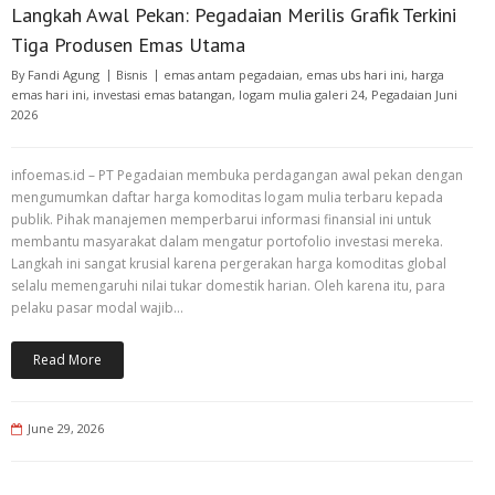
Langkah Awal Pekan: Pegadaian Merilis Grafik Terkini
Tiga Produsen Emas Utama
By
Fandi Agung
Bisnis
emas antam pegadaian
,
emas ubs hari ini
,
harga
emas hari ini
,
investasi emas batangan
,
logam mulia galeri 24
,
Pegadaian Juni
2026
infoemas.id – PT Pegadaian membuka perdagangan awal pekan dengan
mengumumkan daftar harga komoditas logam mulia terbaru kepada
publik. Pihak manajemen memperbarui informasi finansial ini untuk
membantu masyarakat dalam mengatur portofolio investasi mereka.
Langkah ini sangat krusial karena pergerakan harga komoditas global
selalu memengaruhi nilai tukar domestik harian. Oleh karena itu, para
pelaku pasar modal wajib…
Read More
June 29, 2026