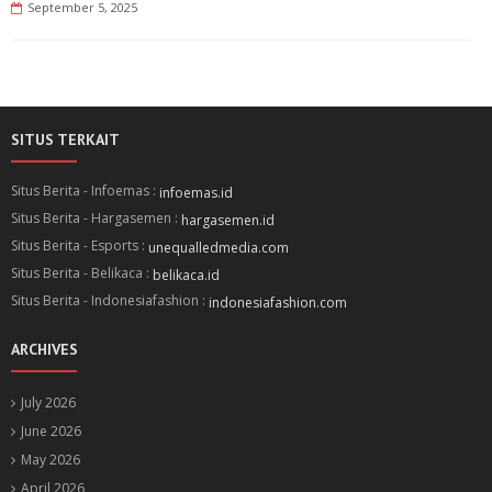
September 5, 2025
SITUS TERKAIT
Situs Berita - Infoemas :
infoemas.id
Situs Berita - Hargasemen :
hargasemen.id
Situs Berita - Esports :
unequalledmedia.com
Situs Berita - Belikaca :
belikaca.id
Situs Berita - Indonesiafashion :
indonesiafashion.com
ARCHIVES
July 2026
June 2026
May 2026
April 2026