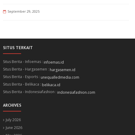
September 29, 2025
SITUS TERKAIT
Situs Berita - Infoemas :
infoemas.id
Situs Berita - Hargasemen :
hargasemen.id
Situs Berita - Esports :
unequalledmedia.com
Situs Berita - Belikaca :
belikaca.id
Situs Berita - Indonesiafashion :
indonesiafashion.com
ARCHIVES
July 2026
June 2026