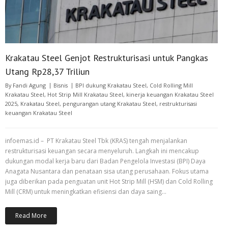
Krakatau Steel Genjot Restrukturisasi untuk Pangkas
Utang Rp28,37 Triliun
By
Fandi Agung
Bisnis
BPI dukung Krakatau Steel
,
Cold Rolling Mill
Krakatau Steel
,
Hot Strip Mill Krakatau Steel
,
kinerja keuangan Krakatau Steel
2025
,
Krakatau Steel
,
pengurangan utang Krakatau Steel
,
restrukturisasi
keuangan Krakatau Steel
infoemas.id – PT Krakatau Steel Tbk (KRAS) tengah menjalankan
restrukturisasi keuangan secara menyeluruh. Langkah ini mencakup
dukungan modal kerja baru dari Badan Pengelola Investasi (BPI) Daya
Anagata Nusantara dan penataan sisa utang perusahaan. Fokus utama
juga diberikan pada penguatan unit Hot Strip Mill (HSM) dan Cold Rolling
Mill (CRM) untuk meningkatkan efisiensi dan daya saing…
Read More