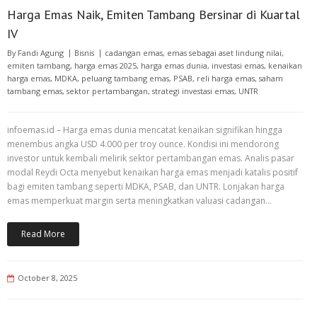
Harga Emas Naik, Emiten Tambang Bersinar di Kuartal
IV
By
Fandi Agung
Bisnis
cadangan emas
,
emas sebagai aset lindung nilai
,
emiten tambang
,
harga emas 2025
,
harga emas dunia
,
investasi emas
,
kenaikan
harga emas
,
MDKA
,
peluang tambang emas
,
PSAB
,
reli harga emas
,
saham
tambang emas
,
sektor pertambangan
,
strategi investasi emas
,
UNTR
infoemas.id – Harga emas dunia mencatat kenaikan signifikan hingga
menembus angka USD 4.000 per troy ounce. Kondisi ini mendorong
investor untuk kembali melirik sektor pertambangan emas. Analis pasar
modal Reydi Octa menyebut kenaikan harga emas menjadi katalis positif
bagi emiten tambang seperti MDKA, PSAB, dan UNTR. Lonjakan harga
emas memperkuat margin serta meningkatkan valuasi cadangan…
Read More
October 8, 2025