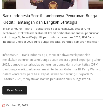
Bank Indonesia Soroti Lambannya Penurunan Bunga
Kredit: Tantangan dan Langkah Strategis
By
Fandi Agung
Bisnis
bunga kredit perbankan 2025
,
cost of fund
perbankan
,
efektivitas kebijakan BI
,
kredit perbankan Indonesia
,
penurunan
suku bunga BI
,
Perry Warjiyo BI
,
pertumbuhan ekonomi 2025
,
RDG Bank
Indonesia Oktober 2025
,
suku bunga deposito
,
transmisi kebijakan moneter
infoemas.id – Bank Indonesia (BI) menilai bahwa meskipun telah
melakukan penurunan suku bunga acuan secara agresif sepanjang tahun
2025, dampaknya terhadap penurunan bunga dana pihak ketiga (DPK)
dan bunga kredit perbankan masih terbatas. Gubernur BI, Perry Warjiyo,
dalam konferensi pers hasil Rapat Dewan Gubernur (RDG) pada 22
Oktober 2025, menyatakan bahwa penurunan suku bunga kredit…
Read More
October 22, 2025