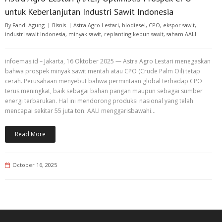
untuk Keberlanjutan Industri Sawit Indonesia
By
Fandi Agung
Bisnis
Astra Agro Lestari
,
biodiesel
,
CPO
,
ekspor sawit
,
industri sawit Indonesia
,
minyak sawit
,
replanting kebun sawit
,
saham AALI
infoemas.id – Jakarta, 16 Oktober 2025 — Astra Agro Lestari menegaskan
bahwa prospek minyak sawit mentah atau CPO (Crude Palm Oil) tetap
cerah. Perusahaan menyebut bahwa permintaan global terhadap CPO
terus meningkat, baik sebagai bahan pangan maupun sebagai sumber
energi terbarukan. Hal ini mendorong produksi nasional yang telah
mencapai sekitar 55 juta ton. AALI menggarisbawahi…
Read More
October 16, 2025