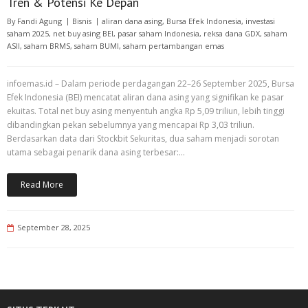
Tren & Potensi Ke Depan
By
Fandi Agung
Bisnis
aliran dana asing
,
Bursa Efek Indonesia
,
investasi
saham 2025
,
net buy asing BEI
,
pasar saham Indonesia
,
reksa dana GDX
,
saham
ASII
,
saham BRMS
,
saham BUMI
,
saham pertambangan emas
infoemas.id – Dalam periode perdagangan 22–26 September 2025, Bursa
Efek Indonesia (BEI) mencatat aliran dana asing yang signifikan ke pasar
ekuitas. Total net buy asing menyentuh angka Rp 5,09 triliun, lebih tinggi
dibandingkan pekan sebelumnya yang mencapai Rp 3,03 triliun.
Berdasarkan data dari Stockbit Sekuritas, dua saham menjadi sorotan
utama sebagai penarik dana asing terbesar:…
Read More
September 28, 2025