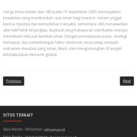
Harga emas Antam dan UBS pada 15 September 2025 menunjukkan
kestabilan yang memberikan rasa aman bagi investor. Antam unggul
karena reputasi dan kemudahan transaksi, sementara UBS menawarkan
alternatif lebih terjangkau. Buyback yang transparan membantu investor
memahami nilai jual kembali emas. Dengan pemantauan pasar, strategi
beli tepat, dan pertimbangan faktor eksternal, emas tetap menjadi
instrumen investasi yang aman, likuid, dan menguntungkan di tengah
ketidakpastian ekonomi global.
Previous
Next
SITUS TERKAIT
Situs Berita - Infoemas :
infoemas.id
Situs Berita - Hargasemen :