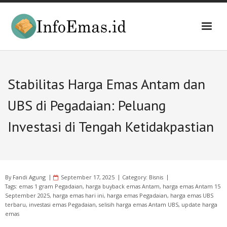
Skip
to
content
Stabilitas Harga Emas Antam dan
UBS di Pegadaian: Peluang
Investasi di Tengah Ketidakpastian
By
Fandi Agung
September 17, 2025
Category:
Bisnis
Tags:
emas 1 gram Pegadaian
,
harga buyback emas Antam
,
harga emas Antam 15
September 2025
,
harga emas hari ini
,
harga emas Pegadaian
,
harga emas UBS
terbaru
,
investasi emas Pegadaian
,
selisih harga emas Antam UBS
,
update harga
emas