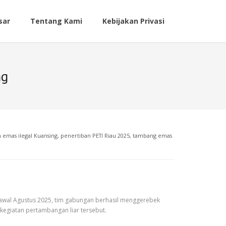
sar
Tentang Kami
Kebijakan Privasi
ng
emas ilegal Kuansing
,
penertiban PETI Riau 2025
,
tambang emas
a awal Agustus 2025, tim gabungan berhasil menggerebek
kegiatan pertambangan liar tersebut.