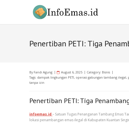
Skip
to
content
Penertiban PETI: Tiga Penam
By
Fandi Agung
August 6, 2025
Category:
Bisnis
Tags:
dampak lingkungan PETI
,
operasi gabungan tambang ilegal
,
tanpa izin
Penertiban PETI: Tiga Penambang
infoemas.id
– Satuan Tugas Penanganan Tambang Emas Tanpa
lokasi penambangan emas ilegal di Kabupaten Kuantan Singin