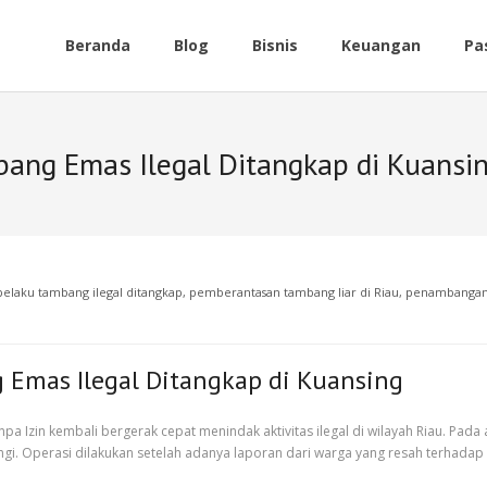
Beranda
Blog
Bisnis
Keuangan
Pa
bang Emas Ilegal Ditangkap di Kuansi
pelaku tambang ilegal ditangkap
,
pemberantasan tambang liar di Riau
,
penambangan 
 Emas Ilegal Ditangkap di Kuansing
 Izin kembali bergerak cepat menindak aktivitas ilegal di wilayah Riau. Pad
gi. Operasi dilakukan setelah adanya laporan dari warga yang resah terhadap 