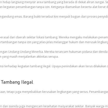
ungan hidup langsung menyisir area tambang yang berada di dekat aliran sungai
n kegiatan penambangan tanpa izin. Ketiganya diamankan beserta alat berat d
gandung emas. Barang bukti tersebut kini menjadi bagian dari proses penyidika
berasal dari daerah sekitar lokasi tambang. Mereka mengaku melakukan penam
ertambangan tanpa izin yang jelas-jelas melanggar hukum dan merusak lingkun
 dengan Undang-Undang Minerba. Mereka terancam hukuman pidana dan denda s
n yang masih menjalankan aktivitas serupa.
i terhadap kegiatan tambang ilegal. Upaya penindakan akan terus dilakukan s
 Tambang Ilegal
imaan, tetapi juga menyebabkan kerusakan lingkungan yang serius. Penambangan
ri dan sianida juga mengancam kesehatan masyarakat sekitar. Banyak warga mul