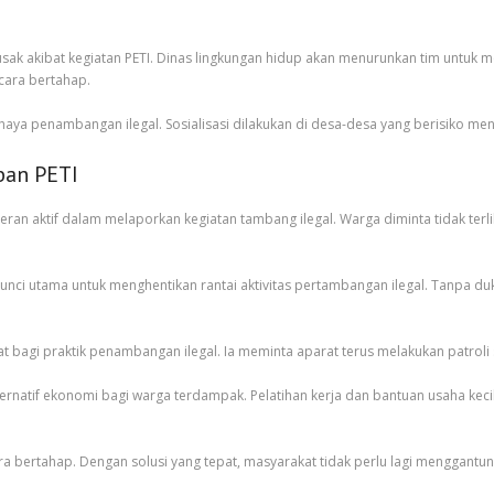
sak akibat kegiatan PETI. Dinas lingkungan hidup akan menurunkan tim untuk 
ecara bertahap.
ya penambangan ilegal. Sosialisasi dilakukan di desa-desa yang berisiko menj
ban PETI
an aktif dalam melaporkan kegiatan tambang ilegal. Warga diminta tidak terli
unci utama untuk menghentikan rantai aktivitas pertambangan ilegal. Tanpa du
bagi praktik penambangan ilegal. Ia meminta aparat terus melakukan patroli
rnatif ekonomi bagi warga terdampak. Pelatihan kerja dan bantuan usaha kecil 
bertahap. Dengan solusi yang tepat, masyarakat tidak perlu lagi menggantungk