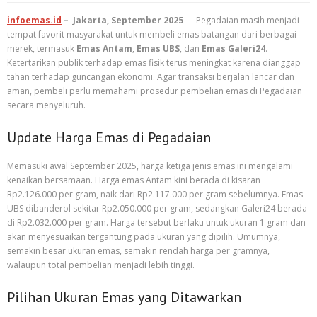
infoemas.id
– Jakarta, September 2025
— Pegadaian masih menjadi
tempat favorit masyarakat untuk membeli emas batangan dari berbagai
merek, termasuk
Emas Antam
,
Emas UBS
, dan
Emas Galeri24
.
Ketertarikan publik terhadap emas fisik terus meningkat karena dianggap
tahan terhadap guncangan ekonomi. Agar transaksi berjalan lancar dan
aman, pembeli perlu memahami prosedur pembelian emas di Pegadaian
secara menyeluruh.
Update Harga Emas di Pegadaian
Memasuki awal September 2025, harga ketiga jenis emas ini mengalami
kenaikan bersamaan. Harga emas Antam kini berada di kisaran
Rp2.126.000 per gram, naik dari Rp2.117.000 per gram sebelumnya. Emas
UBS dibanderol sekitar Rp2.050.000 per gram, sedangkan Galeri24 berada
di Rp2.032.000 per gram. Harga tersebut berlaku untuk ukuran 1 gram dan
akan menyesuaikan tergantung pada ukuran yang dipilih. Umumnya,
semakin besar ukuran emas, semakin rendah harga per gramnya,
walaupun total pembelian menjadi lebih tinggi.
Pilihan Ukuran Emas yang Ditawarkan