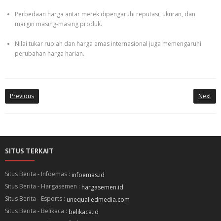
Perbedaan harga antar merek dipengaruhi reputasi, ukuran, dan
margin masing-masing produk.
Nilai tukar rupiah dan harga emas internasional juga memengaruhi
perubahan harga harian.
Previous
Next
SITUS TERKAIT
Situs Berita - Infoemas :
infoemas.id
Situs Berita - Hargasemen :
hargasemen.id
Situs Berita - Esports :
unequalledmedia.com
Situs Berita - Belikaca :
belikaca.id