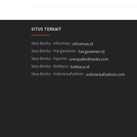
SITUS TERKAIT
Situs Berita - Infoemas :
infoemas.id
Situs Berita - Hargasemen :
hargasemen.id
Situs Berita - Esports :
unequalledmedia.com
Situs Berita - Belikaca :
belikaca.id
Situs Berita - Indonesiafashion :
indonesiafashion.com