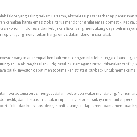
h faktor yang saling terkait. Pertama, ekspektasi pasar terhadap penurunan s
tren kenaikan harga emas global terus mendorong nilai emas domestik. Ketiga, 
bilitas ekonomi Indonesia dan kebijakan fiskal yang mendukung daya beli mas
ukar rupiah, yang menentukan harga emas dalam denominasi lokal.
estor yang ingin menjual kembali emas dengan nilai lebih tinggi dibandingka
itungkan Pajak Penghasilan (PPh) Pasal 22. Pemegang NPWP dikenakan tarif 
biaya pajak, investor dapat mengoptimalkan strategi buyback untuk memaksima
 Antam berpotensi terus menguat dalam beberapa waktu mendatang. Namun, ar
omestik, dan fluktuasi nilai tukar rupiah. Investor sebaiknya memantau perk
ikasi portofolio dan konsultasi dengan ahli keuangan dapat membantu membuat ke