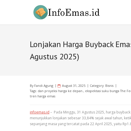
Skip
to
content
Lonjakan Harga Buyback Emas
Agustus 2025)
By
Fandi Agung
August 31, 2025
Category:
Bisnis
Tags:
dan proyeksi harga ke depan.
,
ekspektasi suku bunga The Fe
tren harga emas
infoemas.id
– Pada Minggu, 31 Agustus 2025, harga buyback
menunjukkan lonjakan sebesar 33,84% sejak awal tahun, ketik
sepanjang masa yang tercatat pada 22 April 2025, yaitu Rp1