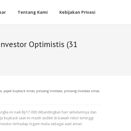
sar
Tentang Kami
Kebijakan Privasi
nvestor Optimistis (31
as
,
pajak buyback emas
,
peluang investasi
,
peluang investasi emas
,
ngka ini naik Rp17.000 dibandingkan hari sebelumnya dan
buyback saat ini masih sedikit di bawah rekor tertinggi
investor terhadap logam mulia sebagai aset aman.