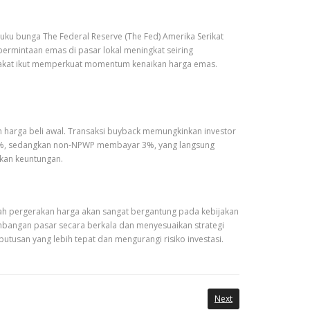
uku bunga The Federal Reserve (The Fed) Amerika Serikat
permintaan emas di pasar lokal meningkat seiring
yarakat ikut memperkuat momentum kenaikan harga emas.
n harga beli awal. Transaksi buyback memungkinkan investor
1,5%, sedangkan non-NPWP membayar 3%, yang langsung
lkan keuntungan.
ah pergerakan harga akan sangat bergantung pada kebijakan
embangan pasar secara berkala dan menyesuaikan strategi
putusan yang lebih tepat dan mengurangi risiko investasi.
Next