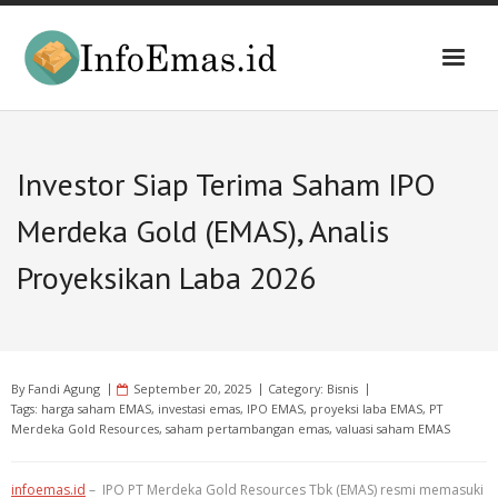
Skip
to
content
Investor Siap Terima Saham IPO
Merdeka Gold (EMAS), Analis
Proyeksikan Laba 2026
By
Fandi Agung
September 20, 2025
Category:
Bisnis
Tags:
harga saham EMAS
,
investasi emas
,
IPO EMAS
,
proyeksi laba EMAS
,
PT
Merdeka Gold Resources
,
saham pertambangan emas
,
valuasi saham EMAS
infoemas.id
– IPO PT Merdeka Gold Resources Tbk (EMAS) resmi memasuki