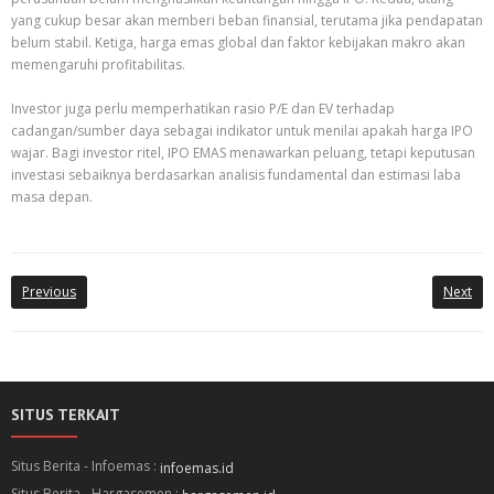
yang cukup besar akan memberi beban finansial, terutama jika pendapatan
belum stabil. Ketiga, harga emas global dan faktor kebijakan makro akan
memengaruhi profitabilitas.
Investor juga perlu memperhatikan rasio P/E dan EV terhadap
cadangan/sumber daya sebagai indikator untuk menilai apakah harga IPO
wajar. Bagi investor ritel, IPO EMAS menawarkan peluang, tetapi keputusan
investasi sebaiknya berdasarkan analisis fundamental dan estimasi laba
masa depan.
Previous
Next
SITUS TERKAIT
Situs Berita - Infoemas :
infoemas.id
Situs Berita - Hargasemen :