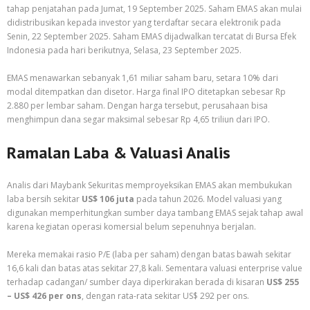
tahap penjatahan pada Jumat, 19 September 2025. Saham EMAS akan mulai
didistribusikan kepada investor yang terdaftar secara elektronik pada
Senin, 22 September 2025. Saham EMAS dijadwalkan tercatat di Bursa Efek
Indonesia pada hari berikutnya, Selasa, 23 September 2025.
EMAS menawarkan sebanyak 1,61 miliar saham baru, setara 10% dari
modal ditempatkan dan disetor. Harga final IPO ditetapkan sebesar Rp
2.880 per lembar saham. Dengan harga tersebut, perusahaan bisa
menghimpun dana segar maksimal sebesar Rp 4,65 triliun dari IPO.
Ramalan Laba & Valuasi Analis
Analis dari Maybank Sekuritas memproyeksikan EMAS akan membukukan
laba bersih sekitar
US$ 106 juta
pada tahun 2026. Model valuasi yang
digunakan memperhitungkan sumber daya tambang EMAS sejak tahap awal
karena kegiatan operasi komersial belum sepenuhnya berjalan.
Mereka memakai rasio P/E (laba per saham) dengan batas bawah sekitar
16,6 kali dan batas atas sekitar 27,8 kali. Sementara valuasi enterprise value
terhadap cadangan/ sumber daya diperkirakan berada di kisaran
US$ 255
– US$ 426 per ons
, dengan rata-rata sekitar US$ 292 per ons.