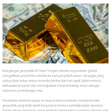
Ketegangan geopolitik di Timur Tengah mendorong investor global
mengalihkan portofolio mereka ke aset yang lebih aman. Serangan yang
saling dilancarkan antara Amerika Serikat dan Iran sejak Sabtu memicu
kekhawatiran pasar dan meningkatkan minat terhadap emas sebagai
instrumen perlindungan nilai.
Perubahan sentimen pasar ini muncul karena investor menilai kondisi
geopolitik yang tidak stabil berpotensi memicu ketidakpastian ekonomi.
Dalam situasi seperti ini, emas kembali menegaskan posisinya sebagai aset