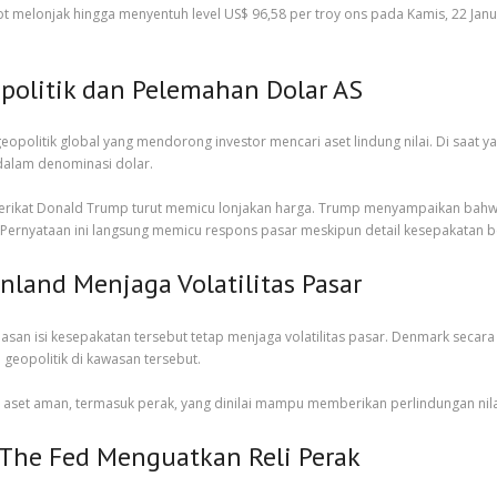
 melonjak hingga menyentuh level US$ 96,58 per troy ons pada Kamis, 22 Janua
politik dan Pelemahan Dolar AS
eopolitik global yang mendorong investor mencari aset lindung nilai. Di saat 
dalam denominasi dolar.
 Serikat Donald Trump turut memicu lonjakan harga. Trump menyampaikan bahw
ernyataan ini langsung memicu respons pasar meskipun detail kesepakatan be
nland Menjaga Volatilitas Pasar
lasan isi kesepakatan tersebut tetap menjaga volatilitas pasar. Denmark seca
geopolitik di kawasan tersebut.
aset aman, termasuk perak, yang dinilai mampu memberikan perlindungan nilai 
 The Fed Menguatkan Reli Perak