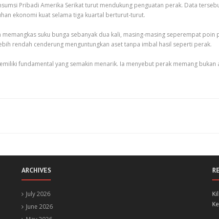
n Konsumsi Pribadi Amerika Serikat turut mendukung penguatan perak. Data te
 ekonomi kuat selama tiga kuartal berturut-turut.
kan memangkas suku bunga sebanyak dua kali, masing-masing seperempat poin p
bih rendah cenderung menguntungkan aset tanpa imbal hasil seperti perak.
 memiliki fundamental yang semakin menarik. Ia menyebut perak memang bukan 
ARCHIVES
R
July 2026
Ki
Ke
June 2026