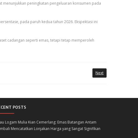
rsebut menunjukkan peningkatan pengeluaran konsumen pada
ersentase, pada paruh kedua tahun 2026. Ekspektasi ini
aset cadangan seperti emas, tetapi tetap memperoleh
Next
ECENT POSTS
lau Logam Mulia Kian Cemerlang: Emas Batangan Antam
mbali Mencatatkan Lonjakan Harga yang Sangat Signifikan