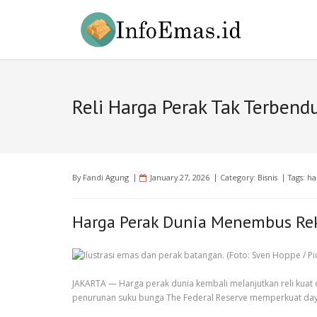
Skip
to
content
Reli Harga Perak Tak Terbend
By
Fandi Agung
January 27, 2026
Category:
Bisnis
Tags:
ha
Harga Perak Dunia Menembus Rek
JAKARTA — Harga perak dunia kembali melanjutkan reli kuat d
penurunan suku bunga The Federal Reserve memperkuat daya 