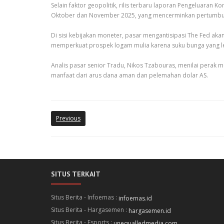
Selain faktor geopolitik, rilis terbaru laporan Pengeluara
Oktober dan November 2025, yang mencerminkan pertumbuhan
Di sisi kebijakan moneter, pasar mengantisipasi The Fed a
memperkuat prospek logam mulia karena suku bunga yang le
Analis pasar senior Tradu, Nikos Tzabouras, menilai perak
manfaat dari arus dana aman dan pelemahan dolar AS.
Previous
SITUS TERKAIT
Situs Berita - Infoemas :
infoemas.id
Situs Berita - Hargasemen :
hargasemen.id
Situs Berita - Esports :
unequalledmedia.com