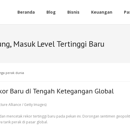
Beranda
Blog
Bisnis
Keuangan
Pa
ung, Masuk Level Tertinggi Baru
rga perak dunia
or Baru di Tengah Ketegangan Global
an mencetak rekor tertinggi baru pada pekan ini. Dorongan sentimen geopoliti
tarik perak di pasar global.