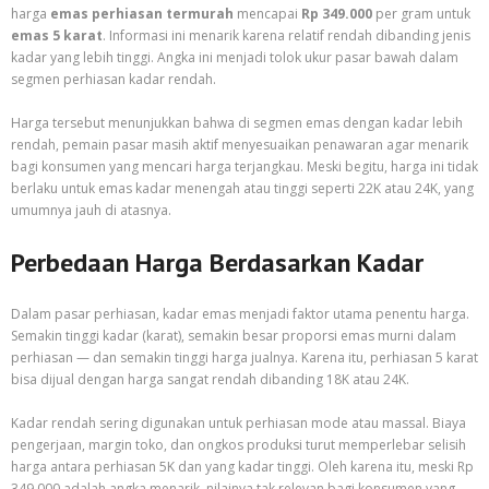
harga
emas perhiasan termurah
mencapai
Rp 349.000
per gram untuk
emas 5 karat
. Informasi ini menarik karena relatif rendah dibanding jenis
kadar yang lebih tinggi. Angka ini menjadi tolok ukur pasar bawah dalam
segmen perhiasan kadar rendah.
Harga tersebut menunjukkan bahwa di segmen emas dengan kadar lebih
rendah, pemain pasar masih aktif menyesuaikan penawaran agar menarik
bagi konsumen yang mencari harga terjangkau. Meski begitu, harga ini tidak
berlaku untuk emas kadar menengah atau tinggi seperti 22K atau 24K, yang
umumnya jauh di atasnya.
Perbedaan Harga Berdasarkan Kadar
Dalam pasar perhiasan, kadar emas menjadi faktor utama penentu harga.
Semakin tinggi kadar (karat), semakin besar proporsi emas murni dalam
perhiasan — dan semakin tinggi harga jualnya. Karena itu, perhiasan 5 karat
bisa dijual dengan harga sangat rendah dibanding 18K atau 24K.
Kadar rendah sering digunakan untuk perhiasan mode atau massal. Biaya
pengerjaan, margin toko, dan ongkos produksi turut memperlebar selisih
harga antara perhiasan 5K dan yang kadar tinggi. Oleh karena itu, meski Rp
349.000 adalah angka menarik, nilainya tak relevan bagi konsumen yang