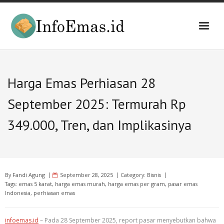
Skip
to
content
Harga Emas Perhiasan 28
September 2025: Termurah Rp
349.000, Tren, dan Implikasinya
By
Fandi Agung
September 28, 2025
Category:
Bisnis
Tags:
emas 5 karat
,
harga emas murah
,
harga emas per gram
,
pasar emas
Indonesia
,
perhiasan emas
infoemas.id
– Pada 28 September 2025, report pasar menyebutkan bahwa