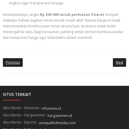
ongkos agar transparansi terjaga.
Kesimpulannya, angka
Rp 349.000 untuk perhiasan 5 karat
menjadi
indikator bahwa segmen emas murah masih aktif. Namun harga ini tidak
mencerminkan kondisi pasar emas secara luas, terutama untuk kadar
menengah ke atas. Bagi konsumen, penting untuk cermat membaca kadar
dan komponen harga agar tidak keliru dalam membeli.
Previous
Next
SITUS TERKAIT
Situs Berita - Infoemas :
infoemas.id
Situs Berita - Hargasemen :
hargasemen.id
Situs Berita - Esports :
unequalledmedia.com