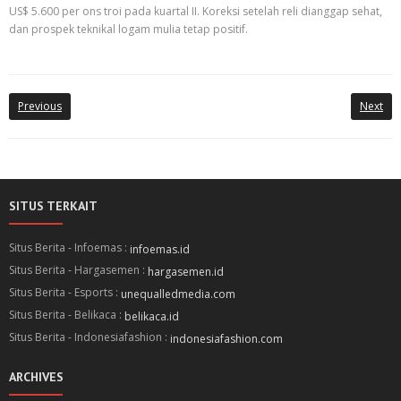
US$ 5.600 per ons troi pada kuartal II. Koreksi setelah reli dianggap sehat,
dan prospek teknikal logam mulia tetap positif.
Previous
Next
SITUS TERKAIT
Situs Berita - Infoemas :
infoemas.id
Situs Berita - Hargasemen :
hargasemen.id
Situs Berita - Esports :
unequalledmedia.com
Situs Berita - Belikaca :
belikaca.id
Situs Berita - Indonesiafashion :
indonesiafashion.com
ARCHIVES