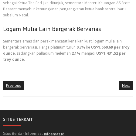
sebagai Ketua The Fed jika ditunjuk, sementara Menteri Keuangan AS Scott
Bessent menyebut kemungkinan pengangkatan ketua bank sentral baru
sebelum Natal.
Logam Mulia Lain Bergerak Bervariasi
Sementara emas dan perak mencatat kenaikan kuat, logam mulia lain
bergerak bervariasi. Harga platinum turun
0,7%
ke
US$1.660,69 per troy
ounce
, sedangkan palladium melemah
2,1%
menjadi
US$1.431,52 per
troy ounce
.
Previous
Next
SITUS TERKAIT
Situs Berita - Infoemas :
infoemas.id