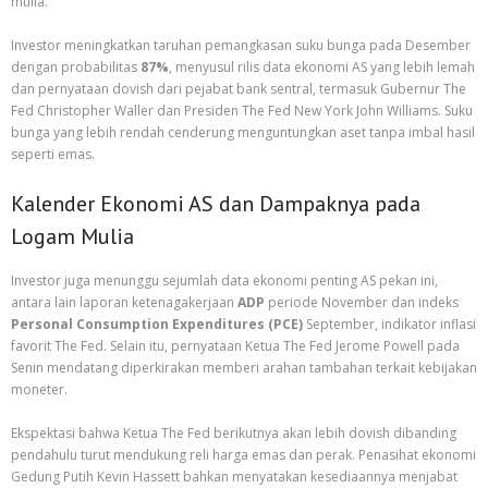
mulia.
Investor meningkatkan taruhan pemangkasan suku bunga pada Desember
dengan probabilitas
87%
, menyusul rilis data ekonomi AS yang lebih lemah
dan pernyataan dovish dari pejabat bank sentral, termasuk Gubernur The
Fed Christopher Waller dan Presiden The Fed New York John Williams. Suku
bunga yang lebih rendah cenderung menguntungkan aset tanpa imbal hasil
seperti emas.
Kalender Ekonomi AS dan Dampaknya pada
Logam Mulia
Investor juga menunggu sejumlah data ekonomi penting AS pekan ini,
antara lain laporan ketenagakerjaan
ADP
periode November dan indeks
Personal Consumption Expenditures (PCE)
September, indikator inflasi
favorit The Fed. Selain itu, pernyataan Ketua The Fed Jerome Powell pada
Senin mendatang diperkirakan memberi arahan tambahan terkait kebijakan
moneter.
Ekspektasi bahwa Ketua The Fed berikutnya akan lebih dovish dibanding
pendahulu turut mendukung reli harga emas dan perak. Penasihat ekonomi
Gedung Putih Kevin Hassett bahkan menyatakan kesediaannya menjabat