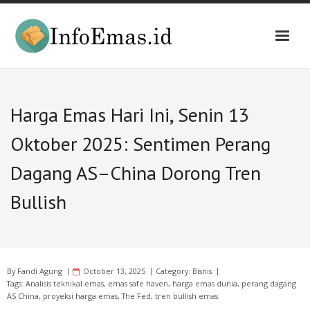
Skip
to
content
Harga Emas Hari Ini, Senin 13
Oktober 2025: Sentimen Perang
Dagang AS–China Dorong Tren
Bullish
By
Fandi Agung
October 13, 2025
Category:
Bisnis
Tags:
Analisis teknikal emas
,
emas safe haven
,
harga emas dunia
,
perang dagang
AS China
,
proyeksi harga emas
,
The Fed
,
tren bullish emas