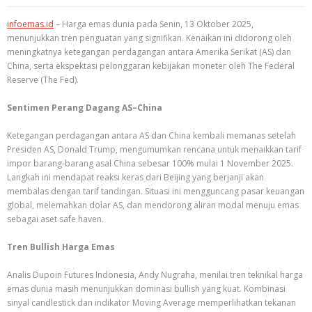
infoemas.id
– Harga emas dunia pada Senin, 13 Oktober 2025,
menunjukkan tren penguatan yang signifikan. Kenaikan ini didorong oleh
meningkatnya ketegangan perdagangan antara Amerika Serikat (AS) dan
China, serta ekspektasi pelonggaran kebijakan moneter oleh The Federal
Reserve (The Fed).
Sentimen Perang Dagang AS–China
Ketegangan perdagangan antara AS dan China kembali memanas setelah
Presiden AS, Donald Trump, mengumumkan rencana untuk menaikkan tarif
impor barang-barang asal China sebesar 100% mulai 1 November 2025.
Langkah ini mendapat reaksi keras dari Beijing yang berjanji akan
membalas dengan tarif tandingan. Situasi ini mengguncang pasar keuangan
global, melemahkan dolar AS, dan mendorong aliran modal menuju emas
sebagai aset safe haven.
Tren Bullish Harga Emas
Analis Dupoin Futures Indonesia, Andy Nugraha, menilai tren teknikal harga
emas dunia masih menunjukkan dominasi bullish yang kuat. Kombinasi
sinyal candlestick dan indikator Moving Average memperlihatkan tekanan