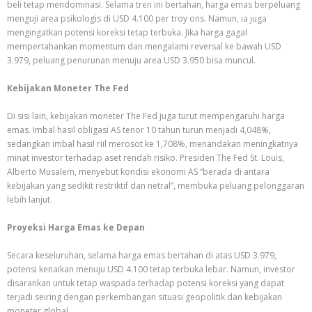
beli tetap mendominasi. Selama tren ini bertahan, harga emas berpeluang
menguji area psikologis di USD 4.100 per troy ons. Namun, ia juga
mengingatkan potensi koreksi tetap terbuka. Jika harga gagal
mempertahankan momentum dan mengalami reversal ke bawah USD
3.979, peluang penurunan menuju area USD 3.950 bisa muncul.
Kebijakan Moneter The Fed
Di sisi lain, kebijakan moneter The Fed juga turut mempengaruhi harga
emas. Imbal hasil obligasi AS tenor 10 tahun turun menjadi 4,048%,
sedangkan imbal hasil riil merosot ke 1,708%, menandakan meningkatnya
minat investor terhadap aset rendah risiko. Presiden The Fed St. Louis,
Alberto Musalem, menyebut kondisi ekonomi AS “berada di antara
kebijakan yang sedikit restriktif dan netral”, membuka peluang pelonggaran
lebih lanjut.
Proyeksi Harga Emas ke Depan
Secara keseluruhan, selama harga emas bertahan di atas USD 3.979,
potensi kenaikan menuju USD 4.100 tetap terbuka lebar. Namun, investor
disarankan untuk tetap waspada terhadap potensi koreksi yang dapat
terjadi seiring dengan perkembangan situasi geopolitik dan kebijakan
moneter global.