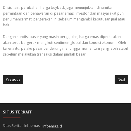
Di sisi lain, perubahan harga buyback juga menunjukkan dinamika
permintaan dan penawaran di pasar emas. Investor dan masyarakat pun
perlu mencermati pergerakan ini sebelum mengambil keputusan jual atau
beli.
Dengan kondisi pasar yang masih bergejolak, harga emas diperkirakan
akan terus bergerak mengikuti sentimen global dan kondisi ekonomi. Oleh
karena itu, pelaku pasar cenderung menunggu momentum yang lebih stabil
sebelum melakukan transaksi dalam jumlah besar.
Previous
Next
SITUS TERKAIT
Situs Berita - Infoemas :
infoemas.id