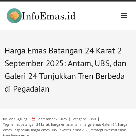
Skip
to
content
Harga Emas Batangan 24 Karat 2
September 2025: Antam, UBS, dan
Galeri 24 Tunjukkan Tren Berbeda
di Pegadaian
By
Fandi Agung
September 2, 2025
Category:
Bisnis
Tags:
emas batangan 24 karat
,
harga emas antam
,
harga emas Galeri 24
,
harga
emas Pegadaian
,
harga emas UBS
,
investasi emas 2025
,
strategi investasi emas
,
tren harga emas