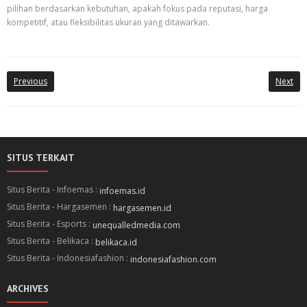
pilihan berdasarkan kebutuhan, apakah fokus pada reputasi, harga
kompetitif, atau fleksibilitas ukuran yang ditawarkan.
Previous
Next
SITUS TERKAIT
Situs Berita - Infoemas :
infoemas.id
Situs Berita - Hargasemen :
hargasemen.id
Situs Berita - Esports :
unequalledmedia.com
Situs Berita - Belikaca :
belikaca.id
Situs Berita - Indonesiafashion :
indonesiafashion.com
ARCHIVES