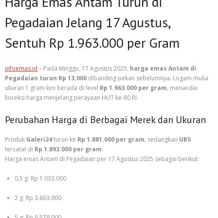
Harga Emas Antam Turun di
Pegadaian Jelang 17 Agustus,
Sentuh Rp 1.963.000 per Gram
infoemas.id
– Pada Minggu, 17 Agustus 2025,
harga emas Antam di
Pegadaian turun Rp 13.000
dibanding pekan sebelumnya. Logam mulia
ukuran 1 gram kini berada di level
Rp 1.963.000 per gram
, menandai
koreksi harga menjelang perayaan HUT ke-80 RI.
Perubahan Harga di Berbagai Merek dan Ukuran
Produk
Galeri24
turun ke
Rp 1.881.000 per gram
, sedangkan
UBS
tercatat di
Rp 1.893.000 per gram
.
Harga emas Antam di Pegadaian per 17 Agustus 2025 sebagai berikut:
0,5 g: Rp 1.033.000
2 g: Rp 3.863.000
5 g: Rp 9.579.000