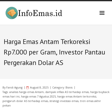
Skip
to
content
Harga Emas Antam Terkoreksi
Rp7.000 per Gram, Investor Pantau
Pergerakan Dolar AS
By
Fandi Agung
August 8, 2025
Category:
Bisnis
Tags:
analisis harga emas Antam
,
dampak inflasi AS terhadap emas
,
harga buyback
emas hari ini
,
harga emas 7 Agustus 2025
,
harga emas Antam terkoreksi
,
pengaruh dolar AS terhadap emas
,
strategi investasi emas
,
tren emas akhir
pekan