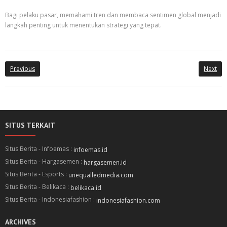
Bagi pelaku pasar, memahami tren dan membaca sentimen global menjadi
langkah penting untuk menentukan strategi yang tepat.
Previous
Next
SITUS TERKAIT
Situs Berita - Infoemas :
infoemas.id
Situs Berita - Hargasemen :
hargasemen.id
Situs Berita - Esports :
unequalledmedia.com
Situs Berita - Belikaca :
belikaca.id
Situs Berita - Indonesiafashion :
indonesiafashion.com
ARCHIVES