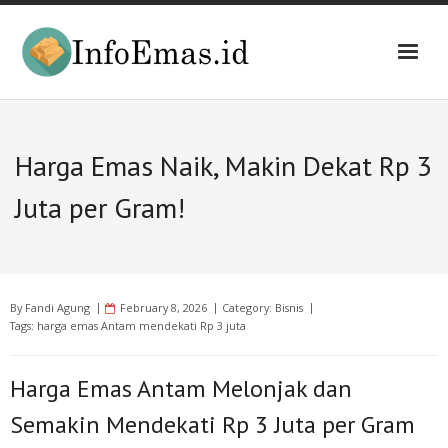
Skip
to
content
Harga Emas Naik, Makin Dekat Rp 3
Juta per Gram!
By
Fandi Agung
February 8, 2026
Category:
Bisnis
Tags:
harga emas Antam mendekati Rp 3 juta
Harga Emas Antam Melonjak dan
Semakin Mendekati Rp 3 Juta per Gram