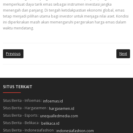
memperkuat daya tarik emas sebagai instrumen investasi jangka
menengah dan panjang. Di tengah ketidakpastian ekonomi global, emas
tetap menjadi pilihan utama bagi investor untuk menjaga nilai aset. Kondisi
ini diperkirakan masih akan memengaruhi pergerakan harga emas dalam
waktu mendatang.
Previous
Next
SITUS TERKAIT
Situs Berita - Infoemas :
infoemas.id
Situs Berita - Hargasemen :
hargasemen.id
Situs Berita - Esports :
unequalledmedia.com
Situs Berita - Belikaca :
belikaca.id
Situs Berita - Indonesiafashion :
indonesiafashion.com