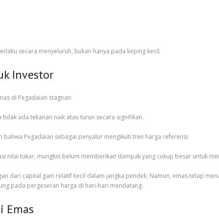
erlaku secara menyeluruh, bukan hanya pada keping kecil.
uk Investor
mas di Pegadaian stagnan:
a tidak ada tekanan naik atau turun secara signifikan.
bahwa Pegadaian sebagai penyalur mengikuti tren harga referensi.
tuasi nilai tukar, mungkin belum memberikan dampak yang cukup besar untuk m
an dari capital gain relatif kecil dalam jangka pendek. Namun, emas tetap menar
tung pada pergeseran harga di hari-hari mendatang.
si Emas