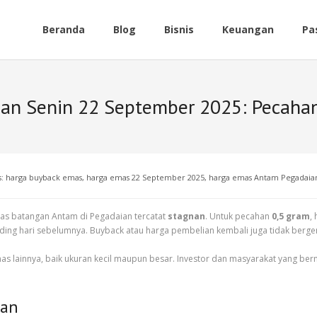
Beranda
Blog
Bisnis
Keuangan
Pa
ian Senin 22 September 2025: Pecaha
s:
harga buyback emas
,
harga emas 22 September 2025
,
harga emas Antam Pegadaia
mas batangan Antam di Pegadaian tercatat
stagnan
. Untuk pecahan
0,5 gram
,
ding hari sebelumnya. Buyback atau harga pembelian kembali juga tidak berge
emas lainnya, baik ukuran kecil maupun besar. Investor dan masyarakat yang b
han