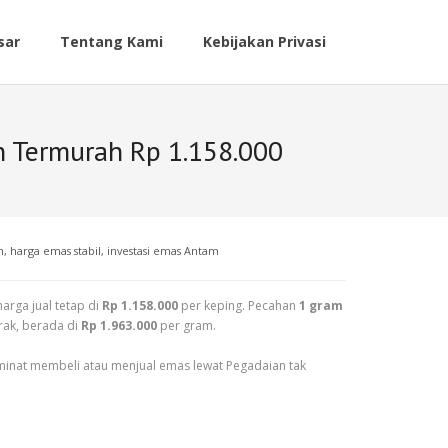
sar
Tentang Kami
Kebijakan Privasi
n Termurah Rp 1.158.000
n
,
harga emas stabil
,
investasi emas Antam
 harga jual tetap di
Rp 1.158.000
per keping. Pecahan
1 gram
rak, berada di
Rp 1.963.000
per gram.
erminat membeli atau menjual emas lewat Pegadaian tak