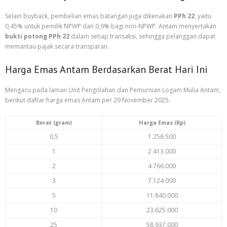
Selain buyback, pembelian emas batangan juga dikenakan
PPh 22
, yaitu
0,45% untuk pemilik NPWP dan 0,9% bagi non-NPWP. Antam menyertakan
bukti potong PPh 22
dalam setiap transaksi, sehingga pelanggan dapat
memantau pajak secara transparan.
Harga Emas Antam Berdasarkan Berat Hari Ini
Mengacu pada laman Unit Pengolahan dan Pemurnian Logam Mulia Antam,
berikut daftar harga emas Antam per 29 November 2025:
Berat (gram)
Harga Emas (Rp)
0,5
1.256.500
1
2.413.000
2
4.766.000
3
7.124.000
5
11.840.000
10
23.625.000
25
58.937.000