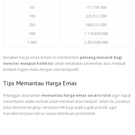
50
117.795.000
100
235.512.000
250
588.515.000
500
1.176.820.000
1.000
2.353.600.000
Kenaikan harga emas Antam ini memberikan
peluang menarik bagi
investor maupun kolektor
untuk melakukan pembelian atau menjual
kembali logam mulia dengan nilai kompetitif.
Tips Memantau Harga Emas
Pelanggan disarankan
memantau harga emas secara rutin
agar dapat
menentukan waktu terbaik untuk membeli atau menjual. Selain itu, pastikan
data identitas lengkap, terutama NIK bagi wajib pajak pribadi, agar
transaksi berjalan lancar sesuai ketentuan pemerintah.