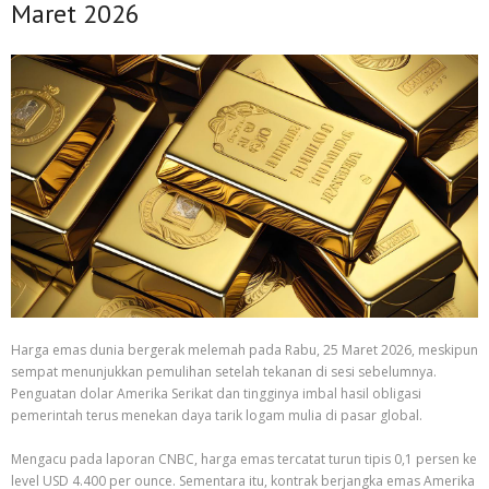
Maret 2026
Harga emas dunia bergerak melemah pada Rabu, 25 Maret 2026, meskipun
sempat menunjukkan pemulihan setelah tekanan di sesi sebelumnya.
Penguatan dolar Amerika Serikat dan tingginya imbal hasil obligasi
pemerintah terus menekan daya tarik logam mulia di pasar global.
Mengacu pada laporan CNBC, harga emas tercatat turun tipis 0,1 persen ke
level USD 4.400 per ounce. Sementara itu, kontrak berjangka emas Amerika