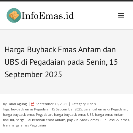
Skip
to
content
Harga Buyback Emas Antam dan
UBS di Pegadaian pada Senin, 15
September 2025
By
Fandi Agung
September 15, 2025
Category:
Bisnis
Tags:
buyback emas Pegadaian 15 September 2025
,
cara jual emas di Pegadaian
,
harga buyback emas Pegadaian
,
harga buyback emas UBS
,
harga emas Antam
hari ini
,
harga jual kembali emas Antam
,
pajak buyback emas
,
PPh Pasal 22 emas
,
tren harga emas Pegadaian