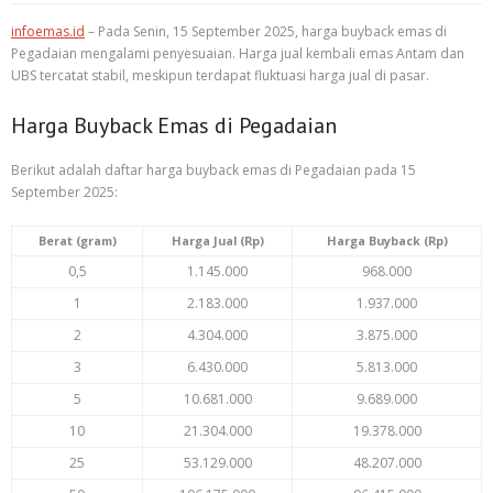
infoemas.id
– Pada Senin, 15 September 2025, harga buyback emas di
Pegadaian mengalami penyesuaian. Harga jual kembali emas Antam dan
UBS tercatat stabil, meskipun terdapat fluktuasi harga jual di pasar.
Harga Buyback Emas di Pegadaian
Berikut adalah daftar harga buyback emas di Pegadaian pada 15
September 2025:
Berat (gram)
Harga Jual (Rp)
Harga Buyback (Rp)
0,5
1.145.000
968.000
1
2.183.000
1.937.000
2
4.304.000
3.875.000
3
6.430.000
5.813.000
5
10.681.000
9.689.000
10
21.304.000
19.378.000
25
53.129.000
48.207.000