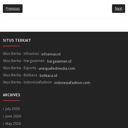
Previous
Next
SITUS TERKAIT
Situs Berita - Infoemas :
infoemas.id
Situs Berita - Hargasemen :
hargasemen.id
Situs Berita - Esports :
unequalledmedia.com
Situs Berita - Belikaca :
belikaca.id
Situs Berita - Indonesiafashion :
indonesiafashion.com
ARCHIVES
July 2026
June 2026
May 2026