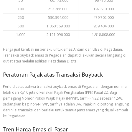
50
106.175.000
96.415.000
100
212.268.000
192.830.000
250
530.394.000
479.702.000
500
1.060.569.000
959.404.000
1.000
2.121.096.000
1.918.808.000
Harga jual kembali ini berlaku untuk emas Antam dan UBS di Pegadaian.
Transaksi buyback emas di Pegadaian dapat dilakukan secara langsung di
outlet atau melalui aplikasi Pegadaian Digital.
Peraturan Pajak atas Transaksi Buyback
Perlu dicatat bahwa transaksi buyback emas di Pegadaian dengan nominal
lebih dari Rp10 juta dikenakan Pajak Penghasilan (PPh) Pasal 22. Bagi
pemegang Nomor Pokok Wajib Pajak (NPWP), tarif PPh 22 sebesar 1,5%,
sedangkan bagi non-NPWP, tarifnya adalah 3%. Pajak ini dipotong langsung
dari nilai transaksi dan berlaku untuk semua jenis emas yang dijual kembali
ke Pegadaian.
Tren Harga Emas di Pasar