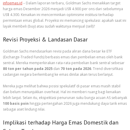
infoemas.id
– Dalam laporan terbaru, Goldman Sachs menaikkan target
harga emas Desember 2026 menjadi US$ 4.900 per ons dari sebelumnya
US$ 4.300. Kenaikan ini mencerminkan optimisme institusi terhadap
permintaan emas global. Proyeksi ini memancing spekulasi: apakah saat ini
layak membeli (buy) atau sudah waktunya menjual (sell)?
Revisi Proyeksi & Landasan Dasar
Goldman Sachs mendasarkan revisi pada aliran dana besar ke ETF
(Exchange-Traded Funds) berbasis emas dan pembelian emas oleh bank
sentral. Mereka memperkirakan rata-rata pembelian bank sentral sebesar
80 ton per tahun pada 2025
dan
70 ton pada 2026
. Trend diversifikasi
cadangan negara berkembang ke emas dinilai akan terus berlanjut.
Mereka juga melihat bahwa posisi spekulatif di pasar emas masih stabil
dan belum menunjukkan overheat. Hal ini memberi ruang bagi kenaikan
lebih lanjut. Selain itu, ekspektasi penurunan suku bunga acuan AS sebanyak
100 basis poin
hingga pertengahan 2026 juga mendukung daya tarik emas
sebagai aset lindung nilai.
Implikasi terhadap Harga Emas Domestik dan