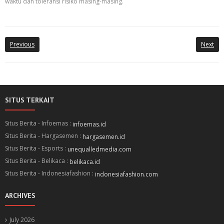
waktu dan toleransi risiko masing-masing.
Previous
Next
SITUS TERKAIT
Situs Berita - Infoemas :
infoemas.id
Situs Berita - Hargasemen :
hargasemen.id
Situs Berita - Esports :
unequalledmedia.com
Situs Berita - Belikaca :
belikaca.id
Situs Berita - Indonesiafashion :
indonesiafashion.com
ARCHIVES
July 2026