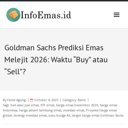
Skip
to
content
Goldman Sachs Prediksi Emas
Melejit 2026: Waktu “Buy” atau
“Sell”?
By
Fandi Agung
October 4, 2025
Category:
Bisnis
Tags:
beli atau jual emas
,
ETF emas
,
harga emas Desember 2026
,
harga emas
Indonesia
,
harga saham tambang emas
,
investasi emas
,
Proyeksi harga emas
global
,
strategi investasi emas
,
suku bunga AS
,
target harga emas Goldman Sachs