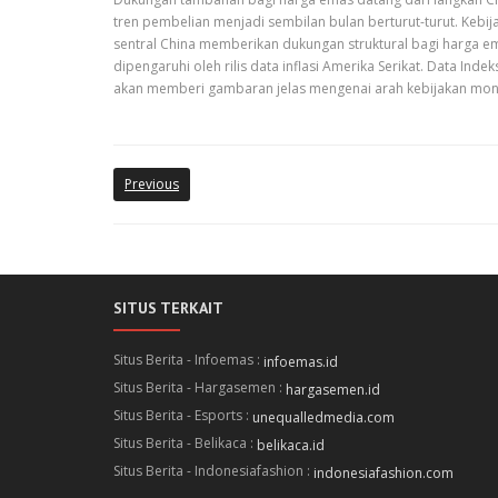
tren pembelian menjadi sembilan bulan berturut-turut. Kebija
sentral China memberikan dukungan struktural bagi harga em
dipengaruhi oleh rilis data inflasi Amerika Serikat. Data Ind
akan memberi gambaran jelas mengenai arah kebijakan monet
Previous
SITUS TERKAIT
Situs Berita - Infoemas :
infoemas.id
Situs Berita - Hargasemen :
hargasemen.id
Situs Berita - Esports :
unequalledmedia.com
Situs Berita - Belikaca :
belikaca.id
Situs Berita - Indonesiafashion :
indonesiafashion.com