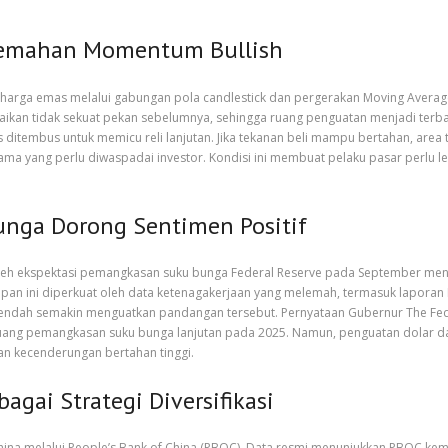
elemahan Momentum Bullish
n harga emas melalui gabungan pola candlestick dan pergerakan Moving Averag
aikan tidak sekuat pekan sebelumnya, sehingga ruang penguatan menjadi terb
ditembus untuk memicu reli lanjutan. Jika tekanan beli mampu bertahan, area t
ama yang perlu diwaspadai investor. Kondisi ini membuat pelaku pasar perlu le
nga Dorong Sentimen Positif
 oleh ekspektasi pemangkasan suku bunga Federal Reserve pada September me
pan ini diperkuat oleh data ketenagakerjaan yang melemah, termasuk laporan 
 rendah semakin menguatkan pandangan tersebut. Pernyataan Gubernur The Fed
ang pemangkasan suku bunga lanjutan pada 2025. Namun, penguatan dolar dan 
kan kecenderungan bertahan tinggi.
gai Strategi Diversifikasi
hina melalui People’s Bank of China (PBOC). Data resmi menunjukkan PBOC 