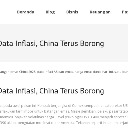
Beranda
Blog
Bisnis
Keuangan
Pa
ta Inflasi, China Terus Borong
angan emas China 2025
,
data inflasi AS dan emas
,
harga emas dunia hari ini
,
suku bun
ta Inflasi, China Terus Borong
ot pada awal pekan ini. Kontrak berjangka di Comex sempat mencatat rekor USD 
akukan tarif impor untuk batangan emas. Meski demikian, pelaku pasar tetap be
 memicu lonjakan volatilitas harga. Level psikologis USD 3.400 menjadi sorotan
3.390 akibat penguatan moderat dolar Amerika. Tekanan seperti ini umum terj