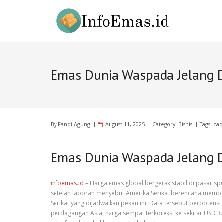
Skip
to
content
Emas Dunia Waspada Jelang Da
By
Fandi Agung
August 11, 2025
Category:
Bisnis
Tags:
cad
Emas Dunia Waspada Jelang Da
infoemas.id
– Harga emas global bergerak stabil di pasar sp
setelah laporan menyebut Amerika Serikat berencana memberl
Serikat yang dijadwalkan pekan ini. Data tersebut berpotensi
perdagangan Asia, harga sempat terkoreksi ke sekitar USD 