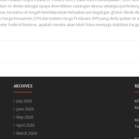
kan ini dinilai sebagai upaya diversifikasi cadangan devisa sekaligus perlindun
as, terutama di tengah ketidakpastian kebijakan perdagangan global. Meski d
eks Harga Konsumen (CPI) dan Indeks Harga Produsen (PPI) yang dirilis pekan ini
er Federal Reserve, apakah mereka akan lebih fokus menjaga stabilitas harg
ARCHIVES
R
July 2026
Ki
Ke
June 2026
May 2026
Ke
April 2026
To
March 2026
Ke