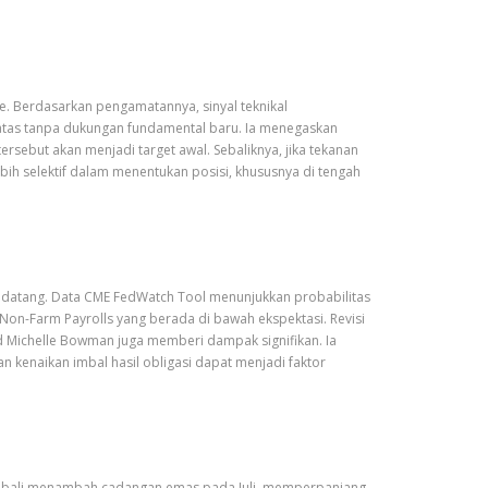
e. Berdasarkan pengamatannya, sinyal teknikal
atas tanpa dukungan fundamental baru. Ia menegaskan
ersebut akan menjadi target awal. Sebaliknya, jika tekanan
bih selektif dalam menentukan posisi, khususnya di tengah
ndatang. Data CME FedWatch Tool menunjukkan probabilitas
Non-Farm Payrolls yang berada di bawah ekspektasi. Revisi
 Michelle Bowman juga memberi dampak signifikan. Ia
kenaikan imbal hasil obligasi dapat menjadi faktor
kembali menambah cadangan emas pada Juli, memperpanjang