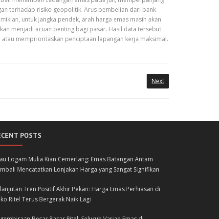
gan terhadap risiko geopolitik. Arus pembelian dari bank
emikian, untuk jangka pendek, arah harga emas masih akan
 akan menjadi acuan penting bagi pasar. Hasil data tersebut
a atau memprioritaskan penciptaan lapangan kerja maksimal.
Next
ECENT POSTS
lau Logam Mulia Kian Cemerlang: Emas Batangan Antam
mbali Mencatatkan Lonjakan Harga yang Sangat Signifikan
lanjutan Tren Positif Akhir Pekan: Harga Emas Perhiasan di
ko Ritel Terus Bergerak Naik Lagi
gembiraan Besar Pasar Ritel: Seluruh Varian Emas di