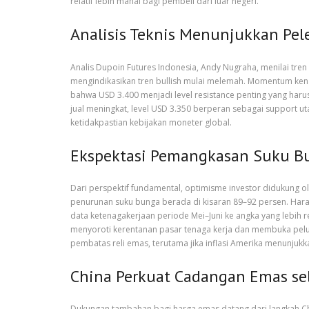
relatif lebih mahal bagi pembeli dari luar negeri.
Analisis Teknis Menunjukkan P
Analis Dupoin Futures Indonesia, Andy Nugraha, menilai tre
mengindikasikan tren bullish mulai melemah. Momentum ken
bahwa USD 3.400 menjadi level resistance penting yang harus 
jual meningkat, level USD 3.350 berperan sebagai support ut
ketidakpastian kebijakan moneter global.
Ekspektasi Pemangkasan Suku Bu
Dari perspektif fundamental, optimisme investor didukung
penurunan suku bunga berada di kisaran 89–92 persen. Hara
data ketenagakerjaan periode Mei–Juni ke angka yang lebih
menyoroti kerentanan pasar tenaga kerja dan membuka pelu
pembatas reli emas, terutama jika inflasi Amerika menunjuk
China Perkuat Cadangan Emas seba
Dukungan tambahan bagi harga emas datang dari langkah C