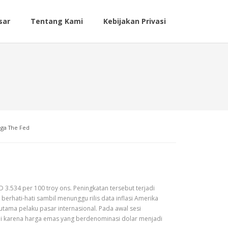
sar
Tentang Kami
Kebijakan Privasi
ga The Fed
3.534 per 100 troy ons. Peningkatan tersebut terjadi
rhati-hati sambil menunggu rilis data inflasi Amerika
 utama pelaku pasar internasional. Pada awal sesi
adi karena harga emas yang berdenominasi dolar menjadi