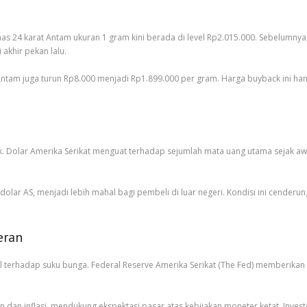
 24 karat Antam ukuran 1 gram kini berada di level Rp2.015.000. Sebelumny
 akhir pekan lalu.
ntam juga turun Rp8.000 menjadi Rp1.899.000 per gram. Harga buyback ini hanya
Dolar Amerika Serikat menguat terhadap sejumlah mata uang utama sejak awal p
olar AS, menjadi lebih mahal bagi pembeli di luar negeri. Kondisi ini cende
eran
ral terhadap suku bunga. Federal Reserve Amerika Serikat (The Fed) memberik
n dan inflasi, mendukung ekspektasi pasar atas kebijakan moneter ketat. Inve