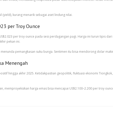
(yield), kurang menarik sebagai aset lindung nilai.
023 per Troy Ounce
$2.023 per troy ounce pada sesi perdagangan pagi. Harga ini turun tipis dari
khir pekan ini.
akan menunda pemangkasan suku bunga. Sentimen itu bisa mendorong dolar maki
gka Menengah
p positif hingga akhir 2025. Ketidakpastian geopolitik, fluktuasi ekonomi Tion
gan, memproyeksikan harga emas bisa mencapai US$2.100–2.200 per troy ounce 