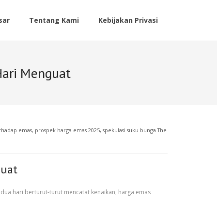
sar
Tentang Kami
Kebijakan Privasi
Hari Menguat
erhadap emas
,
prospek harga emas 2025
,
spekulasi suku bunga The
guat
ua hari berturut-turut mencatat kenaikan, harga emas