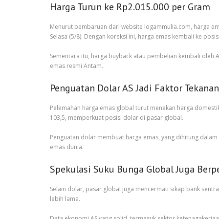
Harga Turun ke Rp2.015.000 per Gram
Menurut pembaruan dari website logammulia.com, harga emas
Selasa (5/8). Dengan koreksi ini, harga emas kembali ke posisi
Sementara itu, harga buyback atau pembelian kembali oleh A
emas resmi Antam.
Penguatan Dolar AS Jadi Faktor Tekanan
Pelemahan harga emas global turut menekan harga domestik. 
103,5, memperkuat posisi dolar di pasar global.
Penguatan dolar membuat harga emas, yang dihitung dalam d
emas dunia.
Spekulasi Suku Bunga Global Juga Berp
Selain dolar, pasar global juga mencermati sikap bank sent
lebih lama.
Data ekonomi AS yang solid, termasuk sektor ketenagakerjaa