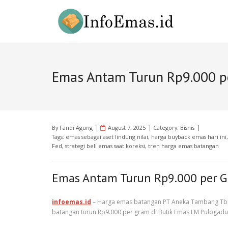
Skip
to
content
Emas Antam Turun Rp9.000 pe
By
Fandi Agung
August 7, 2025
Category:
Bisnis
Tags:
emas sebagai aset lindung nilai
,
harga buyback emas hari ini
Fed
,
strategi beli emas saat koreksi
,
tren harga emas batangan
Emas Antam Turun Rp9.000 per G
infoemas.id
– Harga emas batangan PT Aneka Tambang Tbk (
batangan turun Rp9.000 per gram di Butik Emas LM Pulogadu