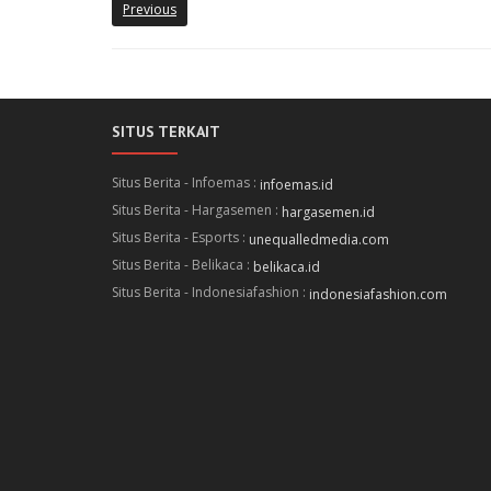
Previous
SITUS TERKAIT
Situs Berita - Infoemas :
infoemas.id
Situs Berita - Hargasemen :
hargasemen.id
Situs Berita - Esports :
unequalledmedia.com
Situs Berita - Belikaca :
belikaca.id
Situs Berita - Indonesiafashion :
indonesiafashion.com