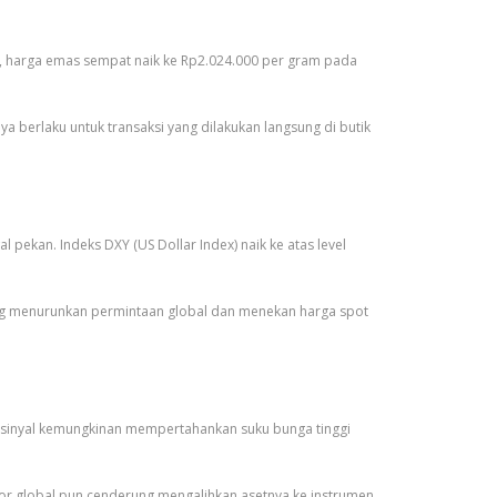
a, harga emas sempat naik ke Rp2.024.000 per gram pada
 berlaku untuk transaksi yang dilakukan langsung di butik
ekan. Indeks DXY (US Dollar Index) naik ke atas level
rung menurunkan permintaan global dan menekan harga spot
an sinyal kemungkinan mempertahankan suku bunga tinggi
stor global pun cenderung mengalihkan asetnya ke instrumen