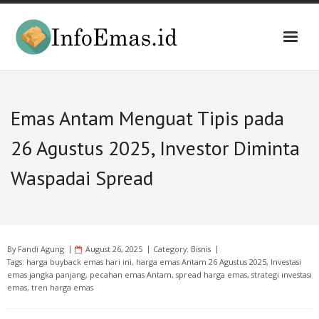
Skip
to
content
Emas Antam Menguat Tipis pada
26 Agustus 2025, Investor Diminta
Waspadai Spread
By
Fandi Agung
August 26, 2025
Category:
Bisnis
Tags:
harga buyback emas hari ini
,
harga emas Antam 26 Agustus 2025
,
Investasi
emas jangka panjang
,
pecahan emas Antam
,
spread harga emas
,
strategi investasi
emas
,
tren harga emas