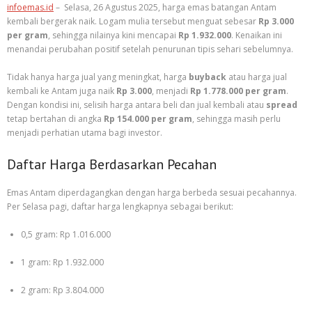
infoemas.id
– Selasa, 26 Agustus 2025, harga emas batangan Antam
kembali bergerak naik. Logam mulia tersebut menguat sebesar
Rp 3.000
per gram
, sehingga nilainya kini mencapai
Rp 1.932.000
. Kenaikan ini
menandai perubahan positif setelah penurunan tipis sehari sebelumnya.
Tidak hanya harga jual yang meningkat, harga
buyback
atau harga jual
kembali ke Antam juga naik
Rp 3.000
, menjadi
Rp 1.778.000 per gram
.
Dengan kondisi ini, selisih harga antara beli dan jual kembali atau
spread
tetap bertahan di angka
Rp 154.000 per gram
, sehingga masih perlu
menjadi perhatian utama bagi investor.
Daftar Harga Berdasarkan Pecahan
Emas Antam diperdagangkan dengan harga berbeda sesuai pecahannya.
Per Selasa pagi, daftar harga lengkapnya sebagai berikut:
0,5 gram: Rp 1.016.000
1 gram: Rp 1.932.000
2 gram: Rp 3.804.000