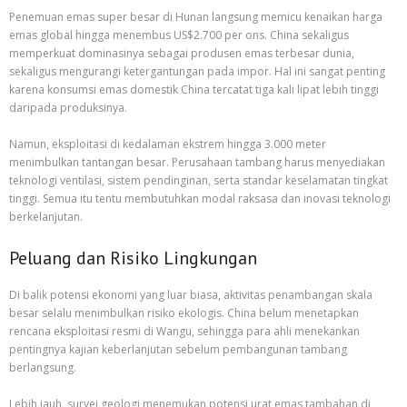
Penemuan emas super besar di Hunan langsung memicu kenaikan harga
emas global hingga menembus US$2.700 per ons. China sekaligus
memperkuat dominasinya sebagai produsen emas terbesar dunia,
sekaligus mengurangi ketergantungan pada impor. Hal ini sangat penting
karena konsumsi emas domestik China tercatat tiga kali lipat lebih tinggi
daripada produksinya.
Namun, eksploitasi di kedalaman ekstrem hingga 3.000 meter
menimbulkan tantangan besar. Perusahaan tambang harus menyediakan
teknologi ventilasi, sistem pendinginan, serta standar keselamatan tingkat
tinggi. Semua itu tentu membutuhkan modal raksasa dan inovasi teknologi
berkelanjutan.
Peluang dan Risiko Lingkungan
Di balik potensi ekonomi yang luar biasa, aktivitas penambangan skala
besar selalu menimbulkan risiko ekologis. China belum menetapkan
rencana eksploitasi resmi di Wangu, sehingga para ahli menekankan
pentingnya kajian keberlanjutan sebelum pembangunan tambang
berlangsung.
Lebih jauh, survei geologi menemukan potensi urat emas tambahan di