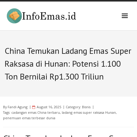
Skip
to
content
China Temukan Ladang Emas Super
Raksasa di Hunan: Potensi 1.100
Ton Bernilai Rp1.300 Triliun
By
Fandi Agung
August 16, 2025
Category:
Bisnis
Tags:
cadangan emas China terbaru
,
ladang emas super raksasa Hunan
,
penemuan emas terbesar dunia