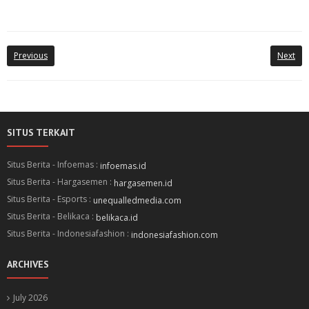
Previous
Next
SITUS TERKAIT
Situs Berita - Infoemas :
infoemas.id
Situs Berita - Hargasemen :
hargasemen.id
Situs Berita - Esports :
unequalledmedia.com
Situs Berita - Belikaca :
belikaca.id
Situs Berita - Indonesiafashion :
indonesiafashion.com
ARCHIVES
July 2026