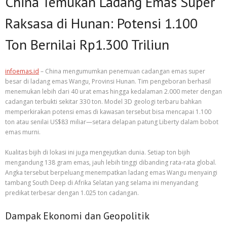
China Temukan Ladang Emas Super
Raksasa di Hunan: Potensi 1.100
Ton Bernilai Rp1.300 Triliun
infoemas.id
– China mengumumkan penemuan cadangan emas super
besar di ladang emas Wangu, Provinsi Hunan. Tim pengeboran berhasil
menemukan lebih dari 40 urat emas hingga kedalaman 2.000 meter dengan
cadangan terbukti sekitar 330 ton. Model 3D geologi terbaru bahkan
memperkirakan potensi emas di kawasan tersebut bisa mencapai 1.100
ton atau senilai US$83 miliar—setara delapan patung Liberty dalam bobot
emas murni.
Kualitas bijih di lokasi ini juga mengejutkan dunia. Setiap ton bijih
mengandung 138 gram emas, jauh lebih tinggi dibanding rata-rata global.
Angka tersebut berpeluang menempatkan ladang emas Wangu menyaingi
tambang South Deep di Afrika Selatan yang selama ini menyandang
predikat terbesar dengan 1.025 ton cadangan.
Dampak Ekonomi dan Geopolitik